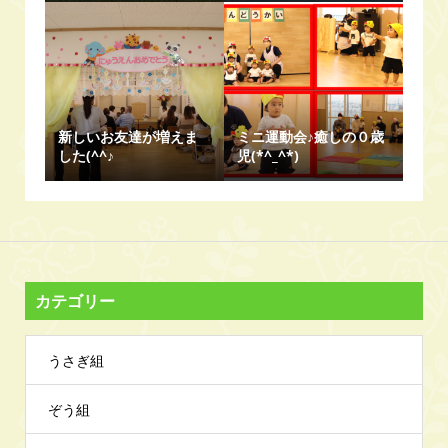
新しいお友達が増えま
ミニ運動会♪癒しの０歳
した(^^♪
児(*^_^*)
カテゴリー
うさぎ組
ぞう組